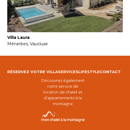
Villa Laura
Ménerbes, Vaucluse
RÉSERVEZ VOTRE VILLA
SERVICES
LIFESTYLE
CONTACT
Découvrez également
notre service de
location de chalet et
d’appartements à la
montagne