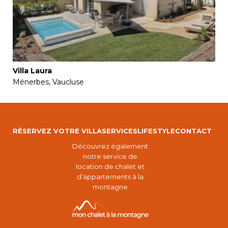
Villa Laura
Ménerbes, Vaucluse
RÉSERVEZ VOTRE VILLA
SERVICES
LIFESTYLE
CONTACT
Découvrez également
notre service de
location de chalet et
d’appartements à la
montagne