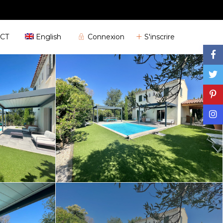
04 72 32 04 25
Connexion
S'inscrire
CT
English