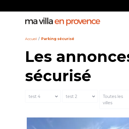
Toutes les villes
Personne
Accueil
Parking sécurisé
Les annonces
sécurisé
test 4
test 2
Toutes les
villes