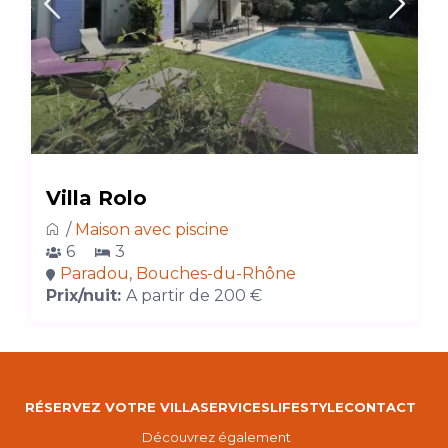
Villa Rolo
/
Maison avec piscine
6
3
Paradou, Bouches-du-Rhône
Prix/nuit:
A partir de 200 €
RÉSERVEZ VOTRE VILLA
SERVICES
LIFESTYLE
CONTACT
Découvrez également