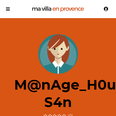
M@nAge_H0u
S4n
(0)