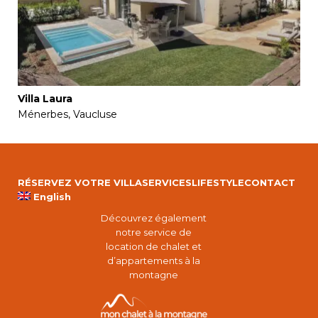
Villa Laura
Ménerbes, Vaucluse
RÉSERVEZ VOTRE VILLA
SERVICES
LIFESTYLE
CONTACT
English
Découvrez également
notre service de
location de chalet et
d’appartements à la
montagne