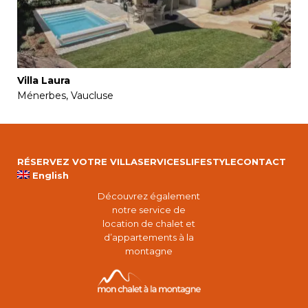
Villa Laura
Ménerbes, Vaucluse
RÉSERVEZ VOTRE VILLA
SERVICES
LIFESTYLE
CONTACT
English
Découvrez également
notre service de
location de chalet et
d’appartements à la
montagne