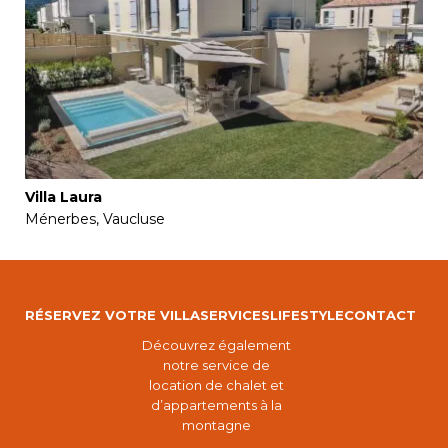
Villa Laura
Ménerbes, Vaucluse
RÉSERVEZ VOTRE VILLA
SERVICES
LIFESTYLE
CONTACT
Découvrez également
notre service de
location de chalet et
d’appartements à la
montagne